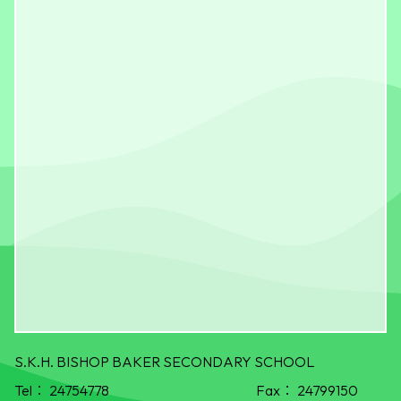
S.K.H. BISHOP BAKER SECONDARY SCHOOL
Tel：
24754778
Fax：
24799150