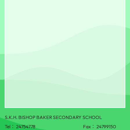
S.K.H. BISHOP BAKER SECONDARY SCHOOL
Tel：
24754778
Fax：
24799150