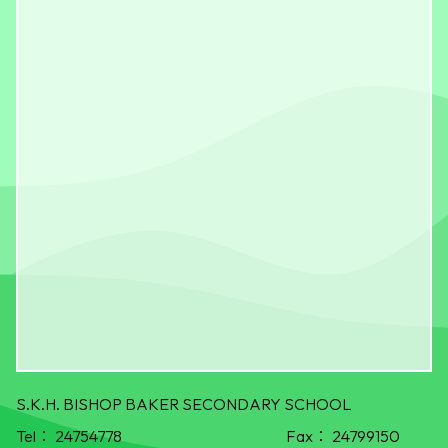
S.K.H. BISHOP BAKER SECONDARY SCHOOL
Tel：
24754778
Fax：
24799150