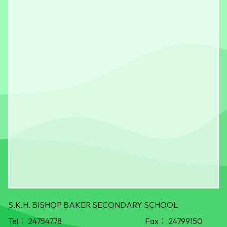
S.K.H. BISHOP BAKER SECONDARY SCHOOL
Tel：
24754778
Fax：
24799150