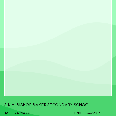
S.K.H. BISHOP BAKER SECONDARY SCHOOL
Tel：
24754778
Fax：
24799150