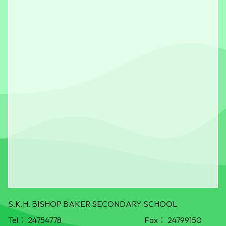
S.K.H. BISHOP BAKER SECONDARY SCHOOL
Tel：
24754778
Fax：
24799150