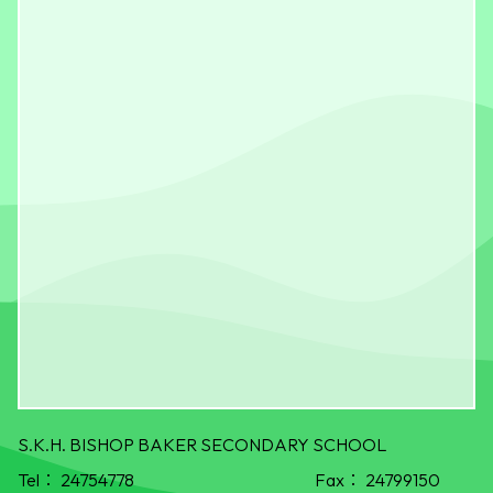
S.K.H. BISHOP BAKER SECONDARY SCHOOL
Tel：
24754778
Fax：
24799150