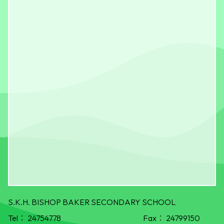
S.K.H. BISHOP BAKER SECONDARY SCHOOL
Tel：
24754778
Fax：
24799150