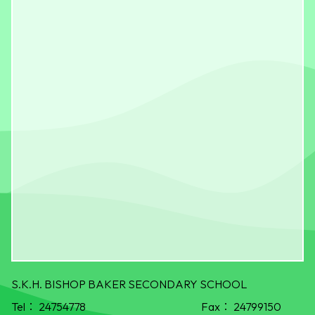
S.K.H. BISHOP BAKER SECONDARY SCHOOL
Tel：
24754778
Fax：
24799150