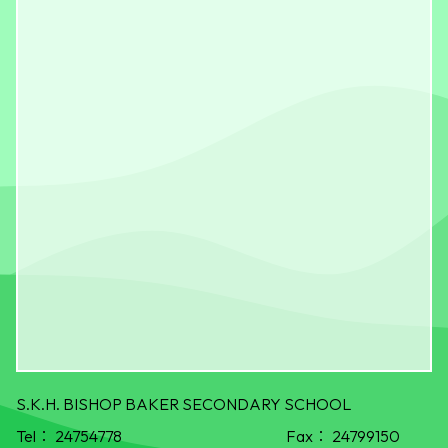
S.K.H. BISHOP BAKER SECONDARY SCHOOL
Tel：
24754778
Fax：
24799150