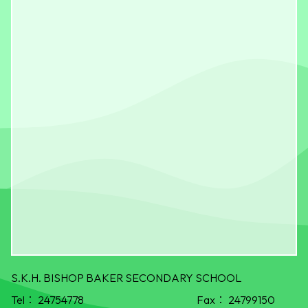
S.K.H. BISHOP BAKER SECONDARY SCHOOL
Tel：
24754778
Fax：
24799150