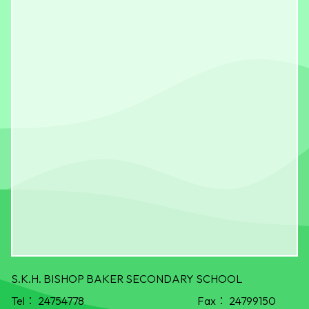
S.K.H. BISHOP BAKER SECONDARY SCHOOL
Tel：
24754778
Fax：
24799150