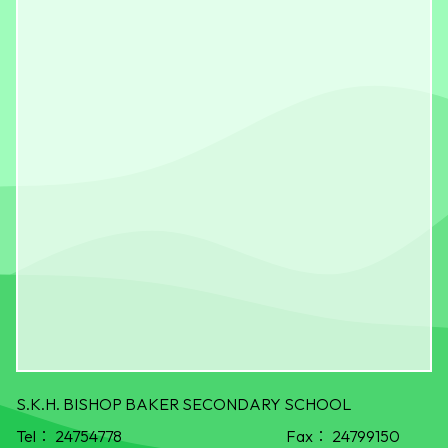
S.K.H. BISHOP BAKER SECONDARY SCHOOL
Tel：
24754778
Fax：
24799150