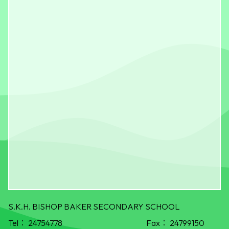
S.K.H. BISHOP BAKER SECONDARY SCHOOL
Tel：
24754778
Fax：
24799150