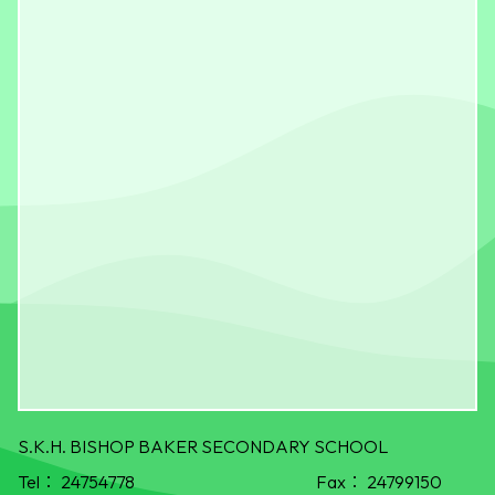
S.K.H. BISHOP BAKER SECONDARY SCHOOL
Tel：
24754778
Fax：
24799150