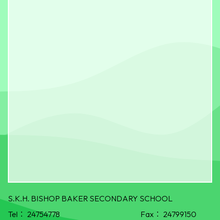
S.K.H. BISHOP BAKER SECONDARY SCHOOL
Tel：
24754778
Fax：
24799150