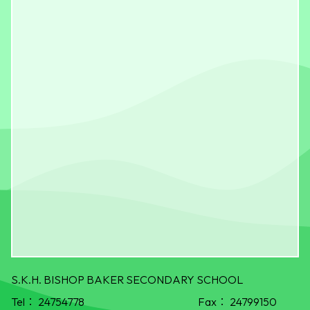
S.K.H. BISHOP BAKER SECONDARY SCHOOL
Tel：
24754778
Fax：
24799150