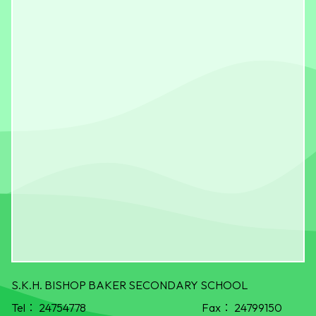
S.K.H. BISHOP BAKER SECONDARY SCHOOL
Tel：
24754778
Fax：
24799150