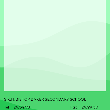
S.K.H. BISHOP BAKER SECONDARY SCHOOL
Tel：
24754778
Fax：
24799150