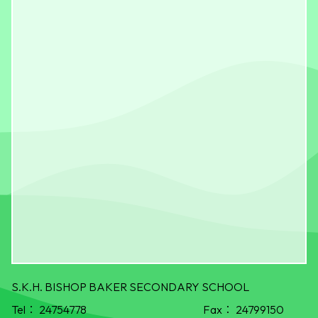
S.K.H. BISHOP BAKER SECONDARY SCHOOL
Tel：
24754778
Fax：
24799150