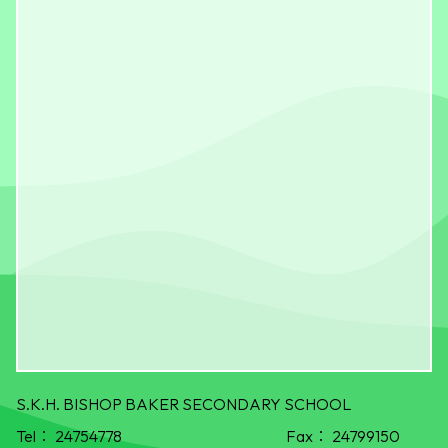
S.K.H. BISHOP BAKER SECONDARY SCHOOL
Tel：
24754778
Fax：
24799150