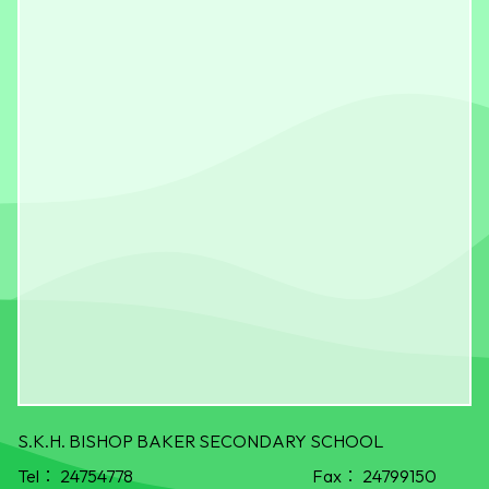
S.K.H. BISHOP BAKER SECONDARY SCHOOL
Tel：
24754778
Fax：
24799150