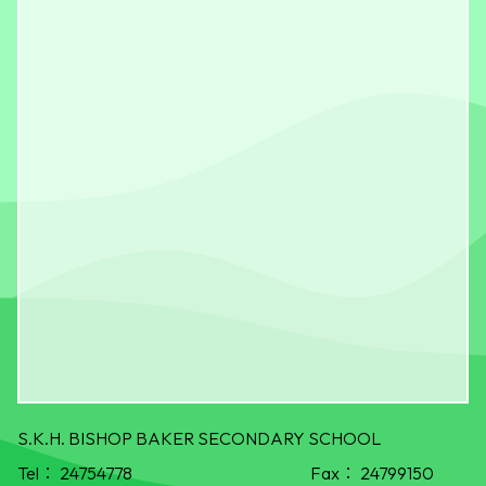
S.K.H. BISHOP BAKER SECONDARY SCHOOL
Tel：
24754778
Fax：
24799150