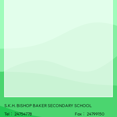
S.K.H. BISHOP BAKER SECONDARY SCHOOL
Tel：
24754778
Fax：
24799150