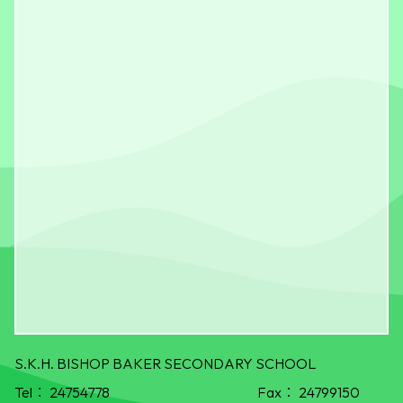
S.K.H. BISHOP BAKER SECONDARY SCHOOL
Tel：
24754778
Fax：
24799150