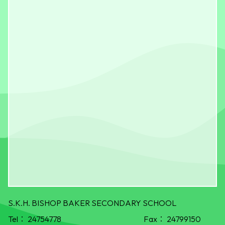
S.K.H. BISHOP BAKER SECONDARY SCHOOL
Tel：
24754778
Fax：
24799150