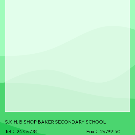
S.K.H. BISHOP BAKER SECONDARY SCHOOL
Tel：
24754778
Fax：
24799150