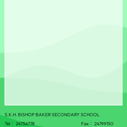
S.K.H. BISHOP BAKER SECONDARY SCHOOL
Tel：
24754778
Fax：
24799150