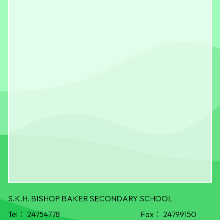
S.K.H. BISHOP BAKER SECONDARY SCHOOL
Tel：
24754778
Fax：
24799150